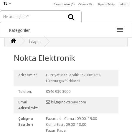
TL
Favorilerim (0)
Ödeme Yap
Sipariş Takip
İletişim
Kategoriler
İletişim
Nokta Elektronik
Adresimiz :
Hürriyet Mah. Aralık Sok. No:3-5A
Lüleburgaz/Kırklareli
Telefon:
0546 939 3900
Email
bilgi@noktabayi.com
Adresimiz:
Çalışma
Pazartesi - Cuma : 09:00 -19:00
Saatleri
Cumartesi : 09:00 -18:00
Pazar: Kapalı