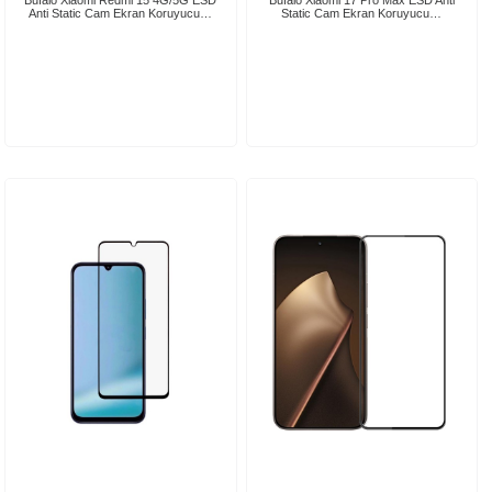
Bufalo Xiaomi Redmi 15 4G/5G ESD
Bufalo Xiaomi 17 Pro Max ESD Anti
Anti Static Cam Ekran Koruyucu…
Static Cam Ekran Koruyucu…