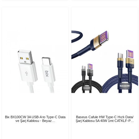
Bix BX100CW 3A USB-A to Type-C Data
Baseus Cafule HW Type-C Hızlı Data/
ve Şarj Kablosu - Beyaz…
Şarj Kablosu 5A 40W 1mt CATKLF-P…