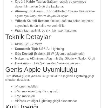
Örgülü Kablo Yapısı:
Sağlam, esnek ve çekmeye
dayanıklı naylon örgü dış kaplama.
Alüminyum Alaşımlı Konnektörler:
Yüksek basınca ve
aşınmaya karşı ekstra dayanıklı uçlar.
Yüksek Kaliteli İletken:
Yüksek saflıkta bakır iletkenler
sayesinde üstün kalite ve verimlilik.
Pratik taşınabilirlik ve şık, kompakt tasarım.
Teknik Detaylar
Uzunluk:
1.2 metre
Konnektör Tipi:
USB-A › Lightning
Güç Desteği (Maks.):
18 W (Uyumlu adaptörlerle)
Malzeme:
Alüminyum Alaşımlı Dış Gövde + Naylon Örgü
Fonksiyon:
Hızlı Şarj ve Veri Senkronizasyonu
Geniş Apple Uyumluluğu
Tüm
USB-A
güç kaynakları ile uyumludur. Aşağıdaki
Lightning
girişli
cihazları destekler:
iPhone modelleri
iPad modelleri (Lightning girişli)
iPod modelleri
AirPods ve diğer Lightning girişli aksesuarlar
Kutu İçeriği