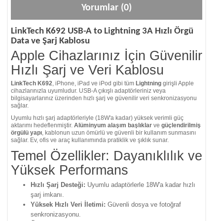
Yorumlar (0)
LinkTech K692 USB-A to Lightning 3A Hızlı Örgü
Data ve Şarj Kablosu
Apple Cihazlarınız İçin Güvenilir
Hızlı Şarj ve Veri Kablosu
LinkTech K692
, iPhone, iPad ve iPod gibi tüm
Lightning
girişli Apple
cihazlarınızla uyumludur. USB-A çıkışlı adaptörleriniz veya
bilgisayarlarınız üzerinden hızlı şarj ve güvenilir veri senkronizasyonu
sağlar.
Uyumlu hızlı şarj adaptörleriyle (18W'a kadar) yüksek verimli güç
aktarımı hedeflenmiştir.
Alüminyum alaşım başlıklar
ve
güçlendirilmiş
örgülü yapı
, kablonun uzun ömürlü ve güvenli bir kullanım sunmasını
sağlar. Ev, ofis ve araç kullanımında pratiklik ve şıklık sunar.
Temel Özellikler: Dayanıklılık ve
Yüksek Performans
Hızlı Şarj Desteği:
Uyumlu adaptörlerle 18W'a kadar hızlı
şarj imkanı.
Yüksek Hızlı Veri İletimi:
Güvenli dosya ve fotoğraf
senkronizasyonu.