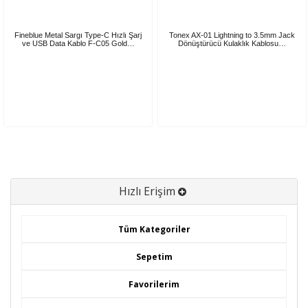
Fineblue Metal Sargı Type-C Hızlı Şarj
Tonex AX-01 Lightning to 3.5mm Jack
ve USB Data Kablo F-C05 Gold…
Dönüştürücü Kulaklık Kablosu…
Hızlı Erişim
Tüm Kategoriler
Sepetim
Favorilerim