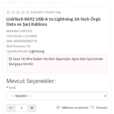
0 yorum
/
Yorum Yap
LinkTech K692 USB-A to Lightning 3A Hızlı Örgü
Data ve Şarj Kablosu
Markalar
LinkTech
Ürün Kodu: LCA-K692
EAN: 8930000386779
Stok Durumu: 50
Uyumlu Model:
Lightning
Saat 16:30'a Kadar Verilen Siparişler
Aynı Gün İçerisinde
Kargoya Verilir.
Mevcut Seçenekler:
Renk
1086 kez incelendi
0 Favori