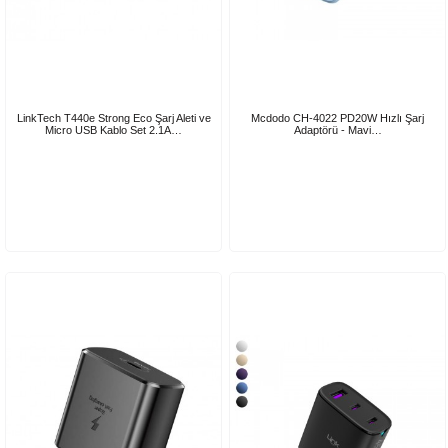
LinkTech T440e Strong Eco Şarj Aleti ve
Mcdodo CH-4022 PD20W Hızlı Şarj
Micro USB Kablo Set 2.1A…
Adaptörü - Mavi…