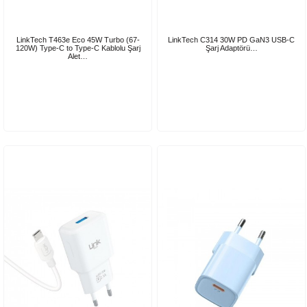
LinkTech T463e Eco 45W Turbo (67-
LinkTech C314 30W PD GaN3 USB-C
120W) Type-C to Type-C Kablolu Şarj
Şarj Adaptörü…
Alet…