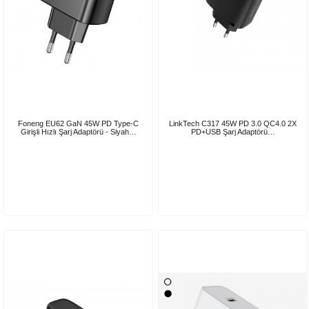
Foneng EU62 GaN 45W PD Type-C
LinkTech C317 45W PD 3.0 QC4.0 2X
Girişli Hızlı Şarj Adaptörü - Siyah…
PD+USB Şarj Adaptörü…