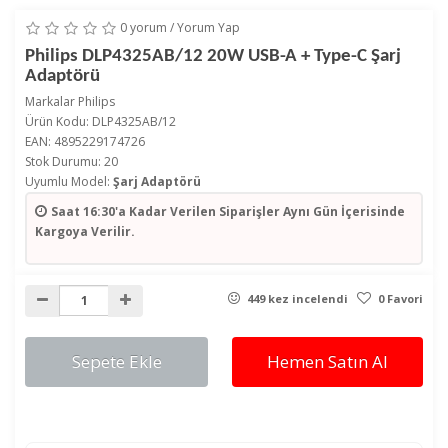
0 yorum
/
Yorum Yap
Philips DLP4325AB/12 20W USB-A + Type-C Şarj
Adaptörü
Markalar
Philips
Ürün Kodu: DLP4325AB/12
EAN: 4895229174726
Stok Durumu: 20
Uyumlu Model:
Şarj Adaptörü
Saat 16:30'a Kadar Verilen Siparişler
Aynı Gün İçerisinde
Kargoya Verilir.
449 kez incelendi
0 Favori
Sepete Ekle
Hemen Satın Al