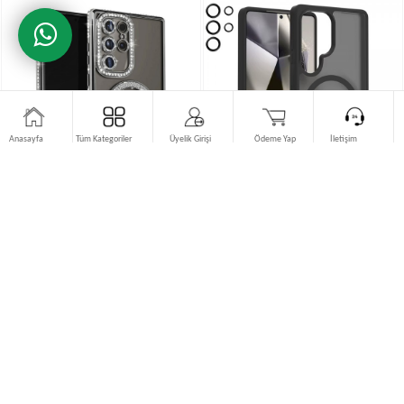
Anasayfa
Tüm Kategoriler
Üyelik Girişi
Ödeme Yap
İletişim
Samsung Galaxy S25 Ultra Kılıf Joke
Samsung Galaxy S25 Ultra Kılıf Jota
Seri Magsafe Özellikli Ta�…
Lensli Magsafe Kapak…