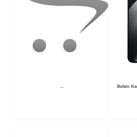
…
Bufalo Xi