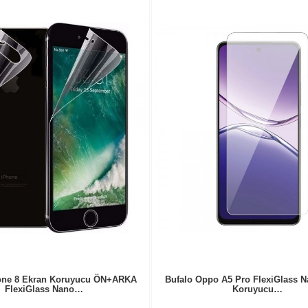
hone 8 Ekran Koruyucu ÖN+ARKA
Bufalo Oppo A5 Pro FlexiGlass N
FlexiGlass Nano…
Koruyucu…