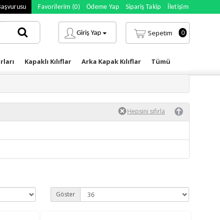
Başvurusu
Favorilerim (0)
Ödeme Yap
Sipariş Takip
İletişim
0
Sepetim
Giriş Yap
rları
Kapaklı Kılıflar
Arka Kapak Kılıflar
Tümü
Göster