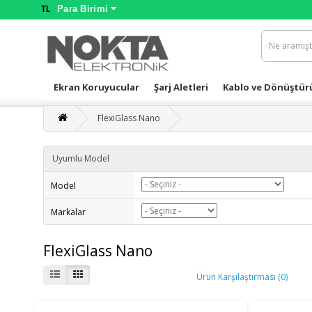
Para Birimi
TL
Ekran Koruyucular
Şarj Aletleri
Kablo ve Dönüştür
FlexiGlass Nano
Uyumlu Model
Model
Markalar
FlexiGlass Nano
Ürün Karşılaştırması (0)