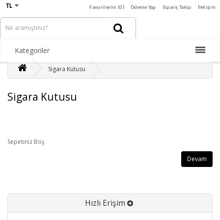
TL
Favorilerim (0)
Ödeme Yap
Sipariş Takip
İletişim
Kategoriler
Sigara Kutusu
Sigara Kutusu
Sepetiniz Boş
Devam
Hızlı Erişim